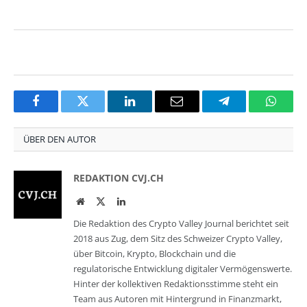
Facebook
Twitter
LinkedIn
Email
Telegram
Whats
ÜBER DEN AUTOR
REDAKTION CVJ.CH
Website
Twitter
LinkedIn
Die Redaktion des Crypto Valley Journal berichtet seit
2018 aus Zug, dem Sitz des Schweizer Crypto Valley,
über Bitcoin, Krypto, Blockchain und die
regulatorische Entwicklung digitaler Vermögenswerte.
Hinter der kollektiven Redaktionsstimme steht ein
Team aus Autoren mit Hintergrund in Finanzmarkt,