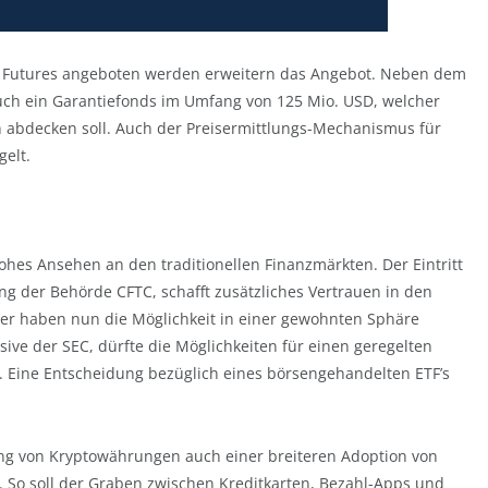
CE Futures angeboten werden erweitern das Angebot. Neben dem
uch ein Garantiefonds im Umfang von 125 Mio. USD, welcher
 abdecken soll. Auch der Preisermittlungs-Mechanismus für
gelt.
ohes Ansehen an den traditionellen Finanzmärkten. Der Eintritt
ung der Behörde CFTC, schafft zusätzliches Vertrauen in den
er haben nun die Möglichkeit in einer gewohnten Sphäre
sive der SEC, dürfte die Möglichkeiten für einen geregelten
n. Eine Entscheidung bezüglich eines börsengehandelten ETF’s
ng von Kryptowährungen auch einer breiteren Adoption von
 So soll der Graben zwischen Kreditkarten, Bezahl-Apps und