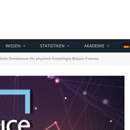
WISSEN
STATISTIKEN
AKADEMIE
licht Startdatum für physisch hinterlegte Bitcoin Futures