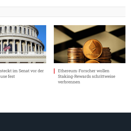
 steckt im Senat vor der
Ethereum-Forscher wollen
se fest
Staking-Rewards schrittweise
verbrennen