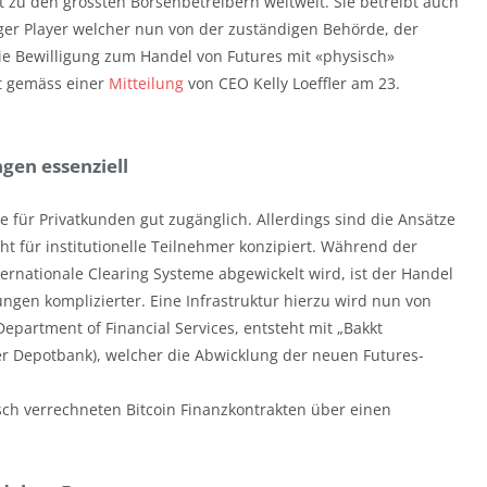
t zu den grössten Börsenbetreibern weltweit. Sie betreibt auch
ger Player welcher nun von der zuständigen Behörde, der
e Bewilligung zum Handel von Futures mit «physisch»
et gemäss einer
Mitteilung
von CEO Kelly Loeffler am 23.
en essenziell
te für Privatkunden gut zugänglich. Allerdings sind die Ansätze
ht für institutionelle Teilnehmer konzipiert. Während der
ternationale Clearing Systeme abgewickelt wird, ist der Handel
en komplizierter. Eine Infrastruktur hierzu wird nun von
epartment of Financial Services, entsteht mit „Bakkt
ner Depotbank), welcher die Abwicklung der neuen Futures-
sch verrechneten Bitcoin Finanzkontrakten über einen