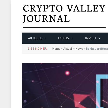
AKTUELL
FOKUS
INVEST
SIE SIND HIER:
Home
»
Aktuell
»
News
»
Bakkt veröffent