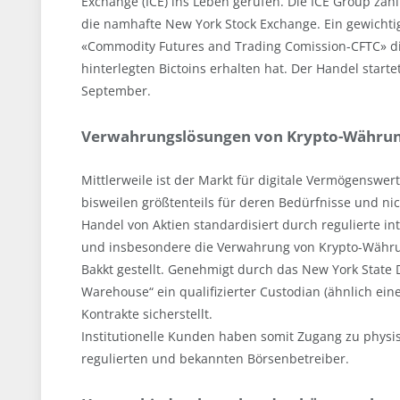
Exchange (ICE) ins Leben gerufen. Die ICE Group zähl
die namhafte New York Stock Exchange. Ein gewichti
«Commodity Futures and Trading Comission-CFTC» di
hinterlegten Bictoins erhalten hat. Der Handel start
September.
Verwahrungslösungen von Krypto-Währung
Mittlerweile ist der Markt für digitale Vermögenswer
bisweilen größtenteils für deren Bedürfnisse und nic
Handel von Aktien standardisiert durch regulierte in
und insbesondere die Verwahrung von Krypto-Währung
Bakkt gestellt. Genehmigt durch das New York State D
Warehouse“ ein qualifizierter Custodian (ähnlich ei
Kontrakte sicherstellt.
Institutionelle Kunden haben somit Zugang zu physi
regulierten und bekannten Börsenbetreiber.