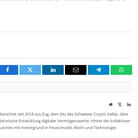
Facebook
Twitter
LinkedIn
Email
Telegram
Whats
Website
Twitter
Lin
berichtet seit 2018 aus Zug, dem Sitz des Schweizer Crypto Valley, über
ulatorische Entwicklung digitaler Vermögenswerte. Hinter der kollektiven
utoren mit Hintergrund in Finanzmarkt, Recht und Technologie.