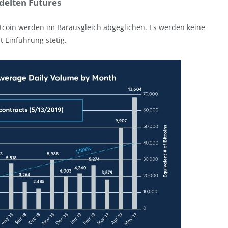
delten Futures
tcoin werden im Barausgleich abgeglichen. Es werden keine
t Einführung stetig.