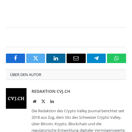
Facebook
Twitter
LinkedIn
Email
Telegram
Whats
ÜBER DEN AUTOR
REDAKTION CVJ.CH
Website
Twitter
LinkedIn
Die Redaktion des Crypto Valley Journal berichtet seit
2018 aus Zug, dem Sitz des Schweizer Crypto Valley,
über Bitcoin, Krypto, Blockchain und die
regulatorische Entwicklung digitaler Vermögenswerte.