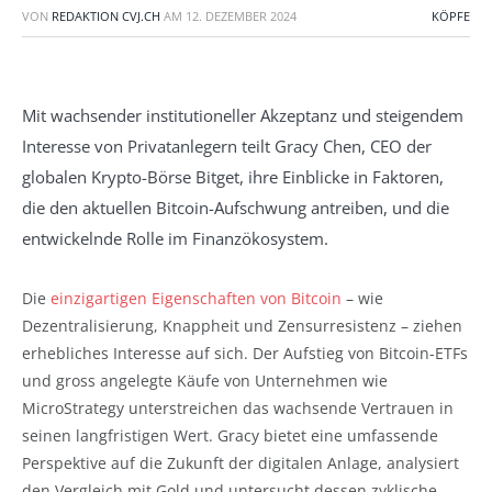
VON
REDAKTION CVJ.CH
AM
12. DEZEMBER 2024
KÖPFE
Mit wachsender institutioneller Akzeptanz und steigendem
Interesse von Privatanlegern teilt Gracy Chen, CEO der
globalen Krypto-Börse Bitget, ihre Einblicke in Faktoren,
die den aktuellen Bitcoin-Aufschwung antreiben, und die
entwickelnde Rolle im Finanzökosystem.
Die
einzigartigen Eigenschaften von Bitcoin
– wie
Dezentralisierung, Knappheit und Zensurresistenz – ziehen
erhebliches Interesse auf sich. Der Aufstieg von Bitcoin-ETFs
und gross angelegte Käufe von Unternehmen wie
MicroStrategy unterstreichen das wachsende Vertrauen in
seinen langfristigen Wert. Gracy bietet eine umfassende
Perspektive auf die Zukunft der digitalen Anlage, analysiert
den Vergleich mit Gold und untersucht dessen zyklische