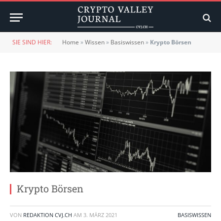
SIE SIND HIER:
Home
»
Wissen
»
Basiswissen
»
Krypto Börsen
Krypto Börsen
VON
REDAKTION CVJ.CH
AM
3. MÄRZ 2021
BASISWISSEN