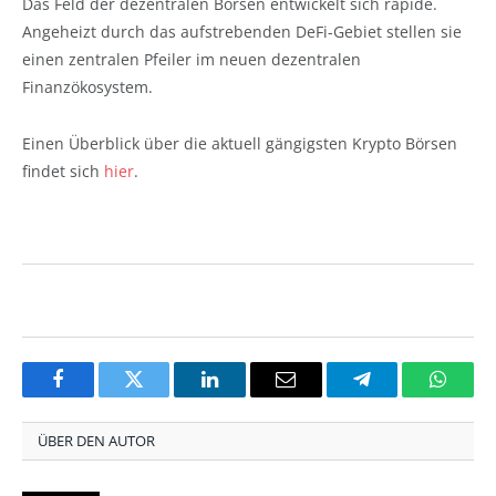
Das Feld der dezentralen Börsen entwickelt sich rapide.
Angeheizt durch das aufstrebenden DeFi-Gebiet stellen sie
einen zentralen Pfeiler im neuen dezentralen
Finanzökosystem.
Einen Überblick über die aktuell gängigsten Krypto Börsen
findet sich
hier
.
Facebook
Twitter
LinkedIn
Email
Telegram
Whats
ÜBER DEN AUTOR