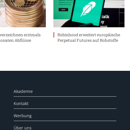
verzeichnen erstmals
Robinhood erweitert europäische
Monaten Abflüsse
Perpetual Futures auf Rohstoffe
Akademie
Kontakt
Werbung
Über uns