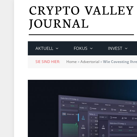
AKTUELL
FOKUS
INVEST
SIE SIND HIER:
Home
»
Advertorial
»
Wie Covesting Ihr