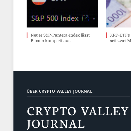
Neuer S&P-Pantera-Index lässt
XRP-ETFs 
Bitcoin komplett aus
seit zwei 
ÜBER CRYPTO VALLEY JOURNAL