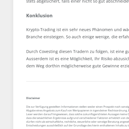
stets abgesichert, falls einer nicht so gut abschneide
Konklusion
Krypto-Trading ist ein sehr neues Phänomen und wäch
Branche einsteigen. So auch einige wenige, die erfah
Durch Covesting diesen Tradern zu folgen, ist eine
Ausserdem ist es eine Möglichkeit, Ihr Risiko abzus
dem Weg dorthin möglicherweise gute Gewinne erzie
Disclaimer
Die zur Verfügung gestellten Informationen stellen weder einen Prospekt noch sons
Abgabe eines Angebots zum Kauf von Wertpapieren in irgendeiner Rechtsordnung. Ei
Leser werden darauf hingewiesen, dass solche zukunftsgerichteten Aussagen keine G
dass die tatsächlichen Ergebnisse aufgrund verschiedener Faktoren erheblich von 
dürfen nicht als wirtschaftliche, rechtliche, steuerliche oder sonstige Beratung a
Entscheidungen ausschließlich auf der Grundlage des hierin enthaltenen Inhalts zu t