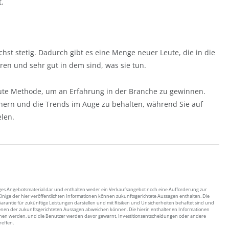
t.
st stetig. Dadurch gibt es eine Menge neuer Leute, die in die
ren und sehr gut in dem sind, was sie tun.
 gute Methode, um an Erfahrung in der Branche zu gewinnen.
ichern und die Trends im Auge zu behalten, während Sie auf
len.
tiges Angebotsmaterial dar und enthalten weder ein Verkaufsangebot noch eine Aufforderung zur
nige der hier veröffentlichten Informationen können zukunftsgerichtete Aussagen enthalten. Die
arantie für zukünftige Leistungen darstellen und mit Risiken und Unsicherheiten behaftet sind und
denen der zukunftsgerichteten Aussagen abweichen können. Die hierin enthaltenen Informationen
ngesehen werden, und die Benutzer werden davor gewarnt, Investitionsentscheidungen oder andere
reffen.