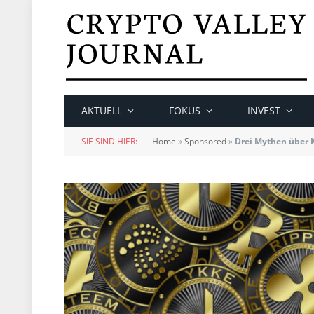
AKTUELL
FOKUS
INVEST
SIE SIND HIER:
Home
»
Sponsored
»
Drei Mythen über K