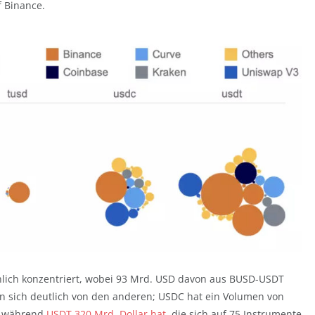
f Binance.
nlich konzentriert, wobei 93 Mrd. USD davon aus BUSD-USDT
 sich deutlich von den anderen; USDC hat ein Volumen von
t, während
USDT 320 Mrd. Dollar hat
, die sich auf 75 Instrumente