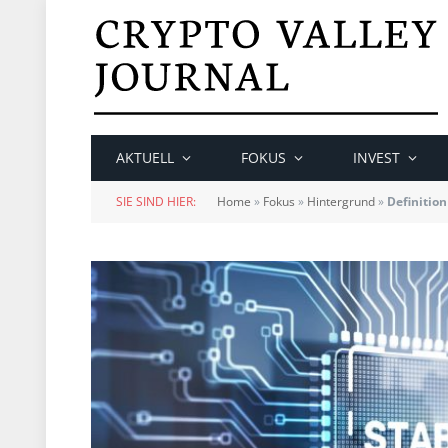
AKTUELL
FOKUS
INVEST
SIE SIND HIER:
Home
»
Fokus
»
Hintergrund
»
Definition