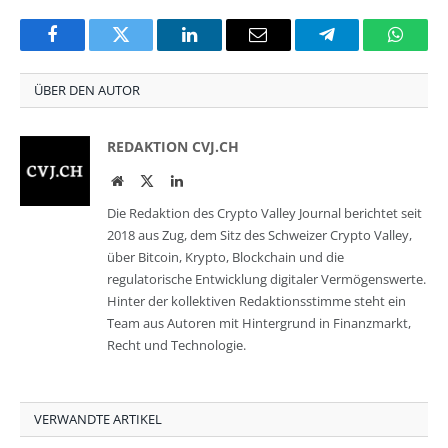
Facebook
Twitter
LinkedIn
Email
Telegram
Whats
ÜBER DEN AUTOR
REDAKTION CVJ.CH
Website
Twitter
LinkedIn
Die Redaktion des Crypto Valley Journal berichtet seit
2018 aus Zug, dem Sitz des Schweizer Crypto Valley,
über Bitcoin, Krypto, Blockchain und die
regulatorische Entwicklung digitaler Vermögenswerte.
Hinter der kollektiven Redaktionsstimme steht ein
Team aus Autoren mit Hintergrund in Finanzmarkt,
Recht und Technologie.
VERWANDTE ARTIKEL