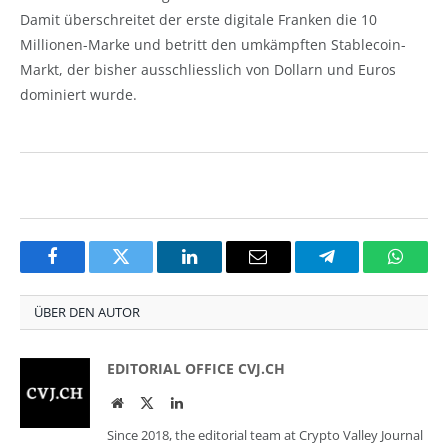
Damit überschreitet der erste digitale Franken die 10
Millionen-Marke und betritt den umkämpften Stablecoin-
Markt, der bisher ausschliesslich von Dollarn und Euros
dominiert wurde.
Facebook
Twitter
LinkedIn
Email
Telegram
Whats
ÜBER DEN AUTOR
EDITORIAL OFFICE CVJ.CH
Website
Twitter
LinkedIn
Since 2018, the editorial team at Crypto Valley Journal