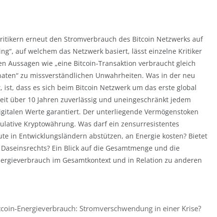
kritikern erneut den Stromverbrauch des Bitcoin Netzwerks auf
ng“, auf welchem das Netzwerk basiert, lässt einzelne Kritiker
en Aussagen wie „eine Bitcoin-Transaktion verbraucht gleich
onaten“ zu missverständlichen Unwahrheiten. Was in der neu
st, dass es sich beim Bitcoin Netzwerk um das erste global
seit über 10 Jahren zuverlässig und uneingeschränkt jedem
igitalen Werte garantiert. Der unterliegende Vermögenstoken
ekulative Kryptowährung. Was darf ein zensurresistentes
te in Entwicklungsländern abstützen, an Energie kosten? Bietet
es Daseinsrechts? Ein Blick auf die Gesamtmenge und die
Energieverbrauch im Gesamtkontext und in Relation zu anderen
tcoin-Energieverbrauch: Stromverschwendung in einer Krise?