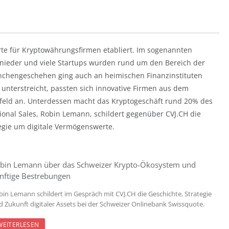
rte für Kryptowährungsfirmen etabliert. Im sogenannten
n nieder und viele Startups wurden rund um den Bereich der
ranchengeschehen ging auch an heimischen Finanzinstituten
 unterstreicht, passten sich innovative Firmen aus dem
mfeld an. Unterdessen macht das Kryptogeschäft rund 20% des
tional Sales, Robin Lemann, schildert gegenüber CVJ.CH die
gie um digitale Vermögenswerte.
bin Lemann über das Schweizer Krypto-Ökosystem und
nftige Bestrebungen
bin Lemann schildert im Gespräch mit CVJ.CH die Geschichte, Strategie
d Zukunft digitaler Assets bei der Schweizer Onlinebank Swissquote.
WEITERLESEN