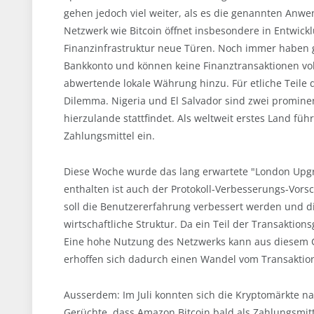
gehen jedoch viel weiter, als es die genannten Anwe
Netzwerk wie Bitcoin öffnet insbesondere in Entwic
Finanzinfrastruktur neue Türen. Noch immer haben 
Bankkonto und können keine Finanztransaktionen vol
abwertende lokale Währung hinzu. Für etliche Teile de
Dilemma. Nigeria und El Salvador sind zwei prominent
hierzulande stattfindet. Als weltweit erstes Land führ
Zahlungsmittel ein.
Diese Woche wurde das lang erwartete "London Upgr
enthalten ist auch der Protokoll-Verbesserungs-Vor
soll die Benutzererfahrung verbessert werden und 
wirtschaftliche Struktur. Da ein Teil der Transaktion
Eine hohe Nutzung des Netzwerks kann aus diesem Gr
erhoffen sich dadurch einen Wandel vom Transaktions
Ausserdem: Im Juli konnten sich die Kryptomärkte na
Gerüchte, dass Amazon Bitcoin bald als Zahlungsmitt