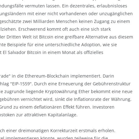
ndungsfälle vermuten lassen. Ein dezentrales, erlaubnisloses
klungsländern mit einer nicht vorhandenen oder unzugänglichen
geschätzte zwei Milliarden Menschen keinen Zugang zu einem
lziehen. Erschwerend kommt oft auch eine sich stark
r Dritten Welt ist Bitcoin eine greifbare Alternative aus diesem
e Beispiele für eine unterschiedliche Adoption, wie sie
t El Salvador Bitcoin in einem Monat als offizielles
ade" in die Ethereum-Blockchain implementiert. Darin
schlag "EIP-1559". Durch eine Erneuerung der Gebührenstruktur
die zugrunde liegende Kryptowährung Ether bekommt eine neue
sgebühren vernichtet wird, sinkt die Inflationsrate der Währung.
und zu einem deflationären Effekt führen. Investoren
token zur attraktiven Kapitalanlage.
ch einer dreimonatigen Korrekturzeit erstmals erholen.
el implementieren könnte, wurden teilweise für die