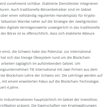
rd zunehmend sichtbar. Etablierte Dienstleister integrieren
turen. Auch traditionelle Börsenbetreiber sind im Gebiet
s über einen vollständig regulierten Handelsplatz für Krypto-
 Sebastian Warnke näher auf die Strategie der zweitgrössten
en digitale Vermögenswerte unweigerlich in das traditionelle
r Börse ist es offensichtlich, dass sich etablierte Akteure
inst, die Schweiz habe das Potenzial, zur international
 hat sich das hiesige Ökosystem rund um die Blockchain
en arbeiten tagtäglich im aufstrebenden Gebiet. Um
ldungsunternehmen TIE International mit zwei Firmen aus dem
ste Blockchain-Lehre der Schweiz ein. Die Lehrlinge werden auf
 mit einem erweiterten Fokus auf die Blockchain-Technologie.
ert 4 Jahre.
 Industrienationen hauptsächlich im Gebiet der Investition,
ersifikation präsent. Die Eigenschaften von Kryptowährungen