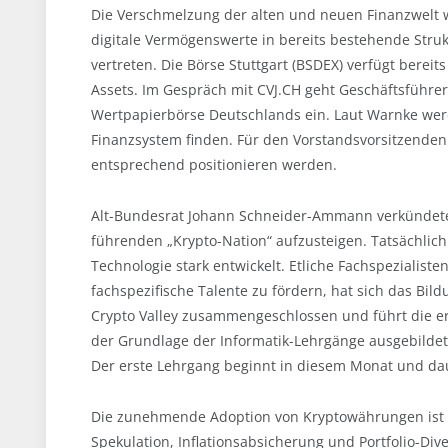
Die Verschmelzung der alten und neuen Finanzwelt wi
digitale Vermögenswerte in bereits bestehende Struk
vertreten. Die Börse Stuttgart (BSDEX) verfügt bereit
Assets. Im Gespräch mit CVJ.CH geht Geschäftsführer
Wertpapierbörse Deutschlands ein. Laut Warnke werd
Finanzsystem finden. Für den Vorstandsvorsitzenden de
entsprechend positionieren werden.
Alt-Bundesrat Johann Schneider-Ammann verkündete e
führenden „Krypto-Nation“ aufzusteigen. Tatsächlich
Technologie stark entwickelt. Etliche Fachspezialist
fachspezifische Talente zu fördern, hat sich das Bi
Crypto Valley zusammengeschlossen und führt die er
der Grundlage der Informatik-Lehrgänge ausgebildet,
Der erste Lehrgang beginnt in diesem Monat und dau
Die zunehmende Adoption von Kryptowährungen ist in
Spekulation, Inflationsabsicherung und Portfolio-Div