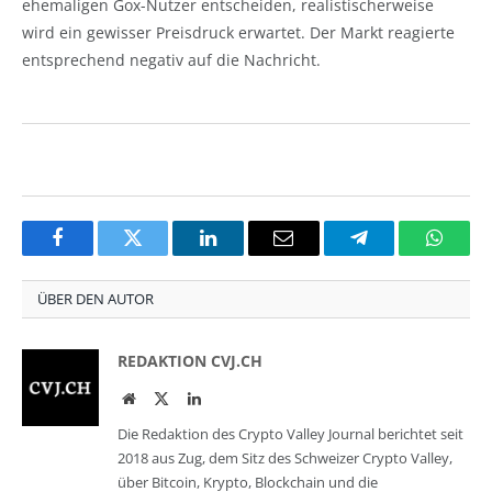
ehemaligen Gox-Nutzer entscheiden, realistischerweise
wird ein gewisser Preisdruck erwartet. Der Markt reagierte
entsprechend negativ auf die Nachricht.
Facebook
Twitter
LinkedIn
Email
Telegram
Whats
ÜBER DEN AUTOR
REDAKTION CVJ.CH
Website
Twitter
LinkedIn
Die Redaktion des Crypto Valley Journal berichtet seit
2018 aus Zug, dem Sitz des Schweizer Crypto Valley,
über Bitcoin, Krypto, Blockchain und die