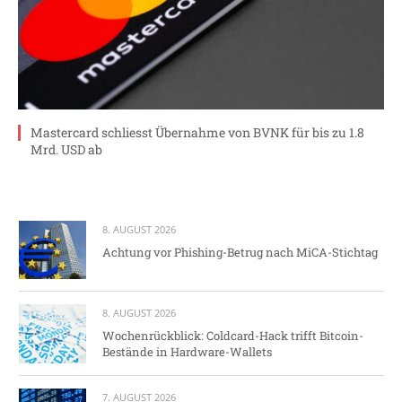
Mastercard schliesst Übernahme von BVNK für bis zu 1.8
Mrd. USD ab
8. AUGUST 2026
Achtung vor Phishing-Betrug nach MiCA-Stichtag
8. AUGUST 2026
Wochenrückblick: Coldcard-Hack trifft Bitcoin-
Bestände in Hardware-Wallets
7. AUGUST 2026