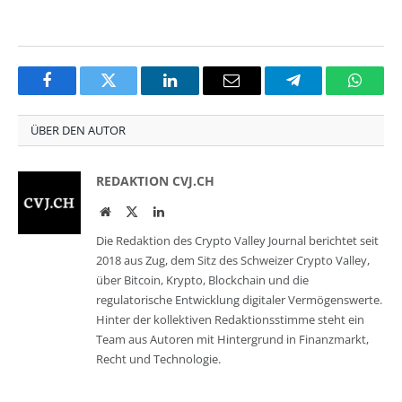
Facebook
Twitter
LinkedIn
Email
Telegram
Whats
ÜBER DEN AUTOR
REDAKTION CVJ.CH
Website
Twitter
LinkedIn
Die Redaktion des Crypto Valley Journal berichtet seit
2018 aus Zug, dem Sitz des Schweizer Crypto Valley,
über Bitcoin, Krypto, Blockchain und die
regulatorische Entwicklung digitaler Vermögenswerte.
Hinter der kollektiven Redaktionsstimme steht ein
Team aus Autoren mit Hintergrund in Finanzmarkt,
Recht und Technologie.