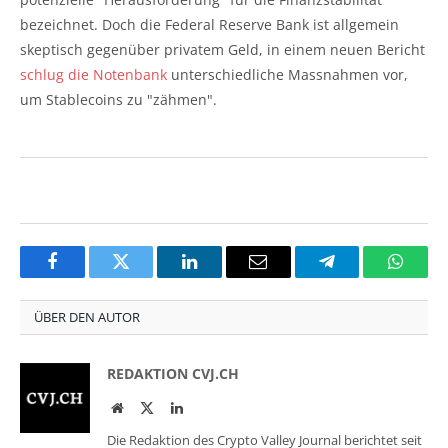
bezeichnet. Doch die Federal Reserve Bank ist allgemein
skeptisch gegenüber privatem Geld, in einem neuen Bericht
schlug die Notenbank
unterschiedliche Massnahmen vor,
um Stablecoins zu "zähmen".
Facebook
Twitter
LinkedIn
Email
Telegram
Whats
ÜBER DEN AUTOR
REDAKTION CVJ.CH
Website
Twitter
LinkedIn
Die Redaktion des Crypto Valley Journal berichtet seit