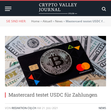
SIE SIND HIER:
Home
»
Aktuell
»
News
»
Mastercard testet USDC für Zahlungen
Mastercard testet USDC für Zahlungen
VON
REDAKTION CVJ.CH
AM
21. JULI 2021
NEWS