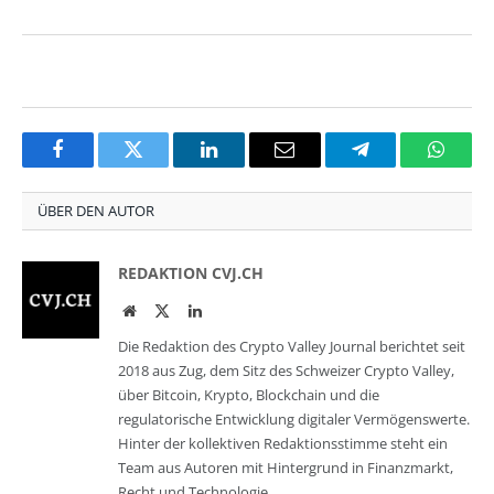
Facebook
Twitter
LinkedIn
Email
Telegram
Whats
ÜBER DEN AUTOR
REDAKTION CVJ.CH
Website
Twitter
LinkedIn
Die Redaktion des Crypto Valley Journal berichtet seit
2018 aus Zug, dem Sitz des Schweizer Crypto Valley,
über Bitcoin, Krypto, Blockchain und die
regulatorische Entwicklung digitaler Vermögenswerte.
Hinter der kollektiven Redaktionsstimme steht ein
Team aus Autoren mit Hintergrund in Finanzmarkt,
Recht und Technologie.