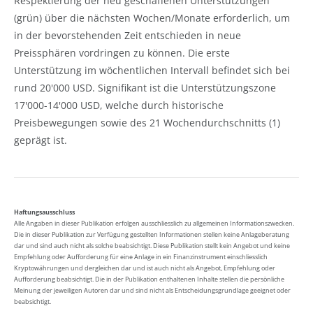
Respektierung der neu geschaffenen Unterstützungen
(grün) über die nächsten Wochen/Monate erforderlich, um
in der bevorstehenden Zeit entschieden in neue
Preissphären vordringen zu können. Die erste
Unterstützung im wöchentlichen Intervall befindet sich bei
rund 20'000 USD. Signifikant ist die Unterstützungszone
17'000-14'000 USD, welche durch historische
Preisbewegungen sowie des 21 Wochendurchschnitts (1)
geprägt ist.
Haftungsausschluss
Alle Angaben in dieser Publikation erfolgen ausschliesslich zu allgemeinen Informationszwecken.
Die in dieser Publikation zur Verfügung gestellten Informationen stellen keine Anlageberatung
dar und sind auch nicht als solche beabsichtigt. Diese Publikation stellt kein Angebot und keine
Empfehlung oder Aufforderung für eine Anlage in ein Finanzinstrument einschliesslich
Kryptowährungen und dergleichen dar und ist auch nicht als Angebot, Empfehlung oder
Aufforderung beabsichtigt. Die in der Publikation enthaltenen Inhalte stellen die persönliche
Meinung der jeweiligen Autoren dar und sind nicht als Entscheidungsgrundlage geeignet oder
beabsichtigt.