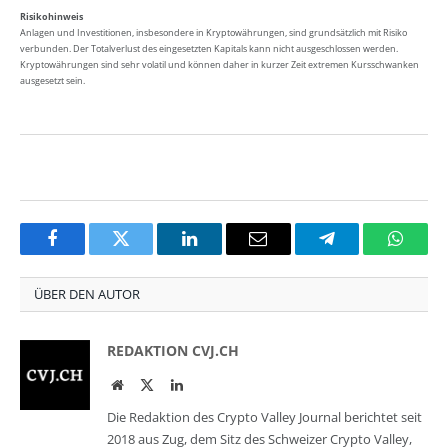
Risikohinweis
Anlagen und Investitionen, insbesondere in Kryptowährungen, sind grundsätzlich mit Risiko
verbunden. Der Totalverlust des eingesetzten Kapitals kann nicht ausgeschlossen werden.
Kryptowährungen sind sehr volatil und können daher in kurzer Zeit extremen Kursschwanken
ausgesetzt sein.
Facebook
Twitter
LinkedIn
Email
Telegram
Whats
ÜBER DEN AUTOR
REDAKTION CVJ.CH
Website
Twitter
LinkedIn
Die Redaktion des Crypto Valley Journal berichtet seit
2018 aus Zug, dem Sitz des Schweizer Crypto Valley,