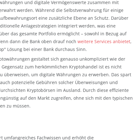
owährungen und digitale Vermögenswerte zusammen mit
verwahrt werden. Während die Selbstverwahrung für einige
s Aufbewahrungsort eine zusätzliche Ebene an Schutz. Darüber
itionelle Anlagestrategien integriert werden, was eine
 über das gesamte Portfolio ermöglicht – sowohl in Bezug auf
 Wenn dann die Bank oben drauf noch
weitere Services anbietet
,
hop" Lösung bei einer Bank durchaus Sinn.
ptowährungen gestaltet sich genauso unkompliziert wie der
m Gegensatz zum herkömmlichen Kryptohandel ist es nicht
 zu überweisen, um digitale Währungen zu erwerben. Das spart
n auch potenzielle Gebühren solcher Überweisungen und
urchsichten Kryptobörsen im Ausland. Durch diese effiziente
günstig auf den Markt zugreifen, ohne sich mit den typischen
zen zu müssen.
rt umfangreiches Fachwissen und erhöht die