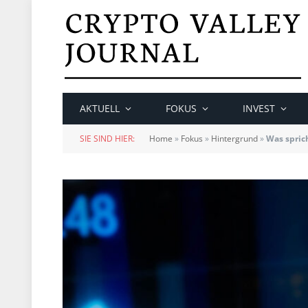
AKTUELL
FOKUS
INVEST
SIE SIND HIER:
Home
»
Fokus
»
Hintergrund
»
Was sprich