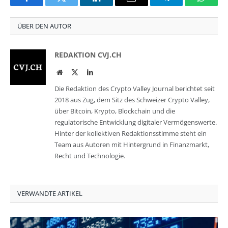
Facebook
Twitter
LinkedIn
Email
Telegram
Whats
ÜBER DEN AUTOR
REDAKTION CVJ.CH
Website
Twitter
LinkedIn
Die Redaktion des Crypto Valley Journal berichtet seit
2018 aus Zug, dem Sitz des Schweizer Crypto Valley,
über Bitcoin, Krypto, Blockchain und die
regulatorische Entwicklung digitaler Vermögenswerte.
Hinter der kollektiven Redaktionsstimme steht ein
Team aus Autoren mit Hintergrund in Finanzmarkt,
Recht und Technologie.
VERWANDTE ARTIKEL