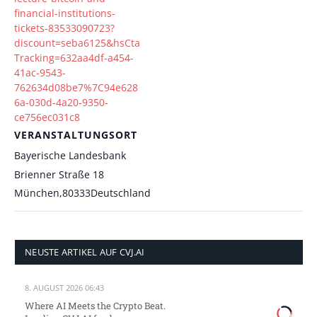
financial-institutions-
tickets-83533090723?
discount=seba6125&hsCta
Tracking=632aa4df-a454-
41ac-9543-
762634d08be7%7C94e628
6a-030d-4a20-9350-
ce756ec031c8
VERANSTALTUNGSORT
Bayerische Landesbank
Brienner Straße 18
München
,
80333
Deutschland
NEUSTE ARTIKEL AUF CVJ.AI
8. AUGUST 2026 06:43
Where AI Meets the Crypto Beat.