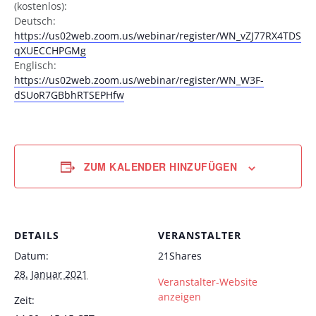
(kostenlos):
Deutsch:
https://us02web.zoom.us/webinar/register/WN_vZJ77RX4TDS
qXUECCHPGMg
Englisch:
https://us02web.zoom.us/webinar/register/WN_W3F-
dSUoR7GBbhRTSEPHfw
ZUM KALENDER HINZUFÜGEN
DETAILS
VERANSTALTER
Datum:
21Shares
28. Januar 2021
Veranstalter-Website
anzeigen
Zeit: