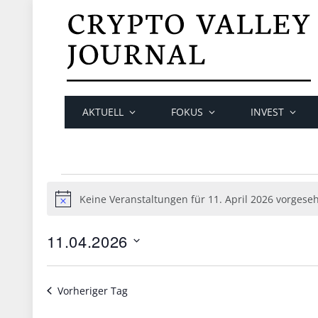
AKTUELL
FOKUS
INVEST
Veranstaltungen
Keine Veranstaltungen für 11. April 2026 vorgese
Hinweis
für
11.
11.04.2026
Datum
April
wählen.
2026
Vorheriger Tag