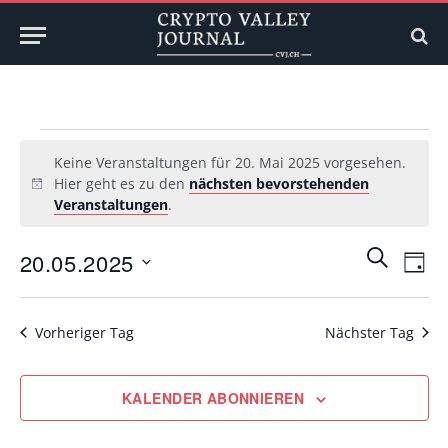
Veranstaltungen
Keine Veranstaltungen für 20. Mai 2025 vorgesehen.
für
Hier geht es zu den
nächsten bevorstehenden
Hinweis
Veranstaltungen
.
20.
Veransta
Ver
Mai
SUCHE
20.05.2025
TAG
Ans
Suche
Datum
2025
Nav
wählen.
und
Vorheriger Tag
Nächster Tag
Ansichte
Navigati
KALENDER ABONNIEREN