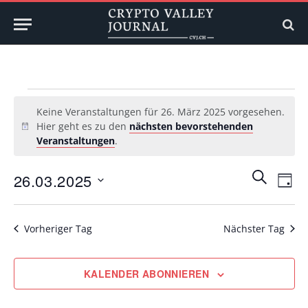
Veranstaltungen
Keine Veranstaltungen für 26. März 2025 vorgesehen.
für
Hier geht es zu den
nächsten bevorstehenden
Hinweis
Veranstaltungen
.
26.
Veransta
Ver
März
SUCHE
26.03.2025
TAG
Ans
Suche
Datum
2025
Nav
wählen.
und
Vorheriger Tag
Nächster Tag
Ansichte
Navigati
KALENDER ABONNIEREN