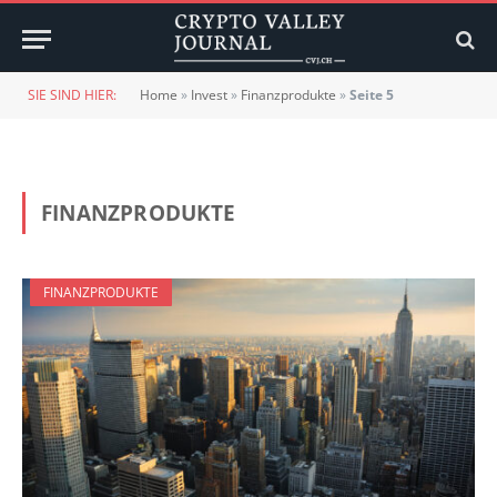
SIE SIND HIER:
Home
»
Invest
»
Finanzprodukte
»
Seite 5
FINANZPRODUKTE
FINANZPRODUKTE