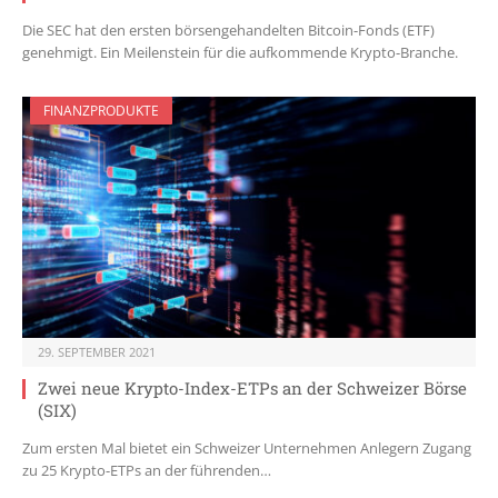
Die SEC hat den ersten börsengehandelten Bitcoin-Fonds (ETF)
genehmigt. Ein Meilenstein für die aufkommende Krypto-Branche.
FINANZPRODUKTE
29. SEPTEMBER 2021
Zwei neue Krypto-Index-ETPs an der Schweizer Börse
(SIX)
Zum ersten Mal bietet ein Schweizer Unternehmen Anlegern Zugang
zu 25 Krypto-ETPs an der führenden…