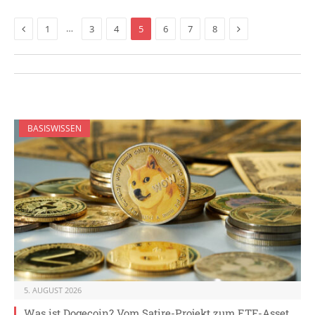
Previous
Next
…
1
3
4
5
6
7
8
BASISWISSEN
5. AUGUST 2026
Was ist Dogecoin? Vom Satire-Projekt zum ETF-Asset